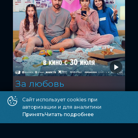
За любовь
16
2026, Россия
+
Мелодрама, Комедия, Фэнтези
Сайт использует cookies при
авторизации и для аналитики
Марс зал
Принять
Читать подробнее
23:25
600 ₽