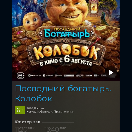
Последний богатырь.
Колобок
6
2026, Россия
+
Комедия, Фэнтези, Приключения
Юпитер зал
11:20
13:40
500 ₽
550 ₽