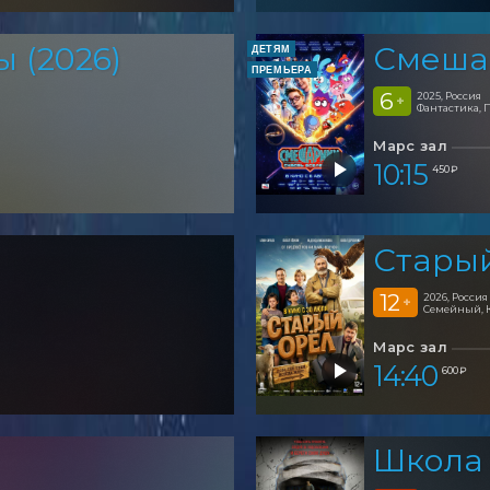
 (2026)
Смеша
ДЕТЯМ
ПРЕМЬЕРА
6
2025, Россия
+
Фантастика, 
Марс зал
10:15
450 ₽
Стары
12
2026, Россия
+
Семейный, 
Марс зал
14:40
600 ₽
Школа