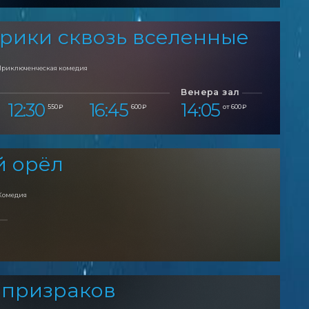
рики сквозь вселенные
Приключенческая комедия
Венера зал
12:30
16:45
14:05
550 ₽
600 ₽
от 600 ₽
й орёл
Комедия
 призраков