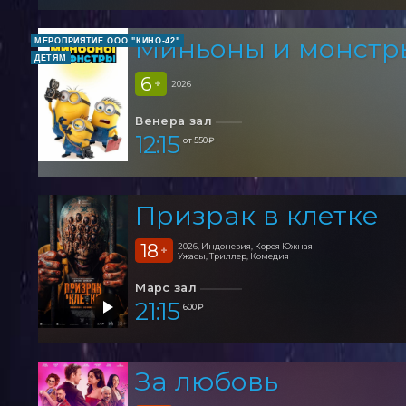
Миньоны и монстры
МЕРОПРИЯТИЕ ООО "КИНО-42"
ДЕТЯМ
6
+
2026
Венера зал
12:15
от 550 ₽
Призрак в клетке
18
2026, Индонезия, Корея Южная
+
Ужасы, Триллер, Комедия
Марс зал
21:15
600 ₽
За любовь