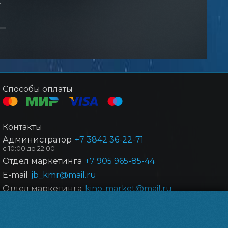
я
Способы оплаты
Контакты
Администратор
+7 3842 36-22-71
Отдел маркетинга
+7 905 965-85-44
E-mail
jb_kmr@mail.ru
Отдел маркетинга
kino-market@mail,ru
Powered by
p24.app