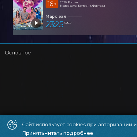
16
2026, Россия
+
Мелодрама, Комедия, Фэнтези
Марс зал
23:25
600 ₽
Основное
Сайт использует cookies при авторизации 
Киноцентр «Космос»
©
2016-
2026
Принять
Читать подробнее