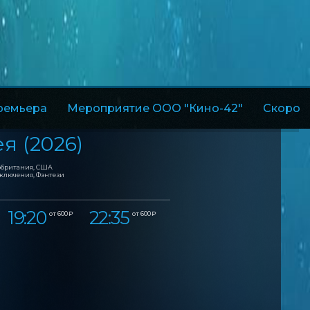
ремьера
Мероприятие ООО "Кино-42"
Скоро
я (2026)
кобритания, США
иключения, Фэнтези
19:20
22:35
от 600 ₽
от 600 ₽