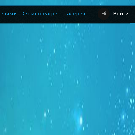
телям
О кинотеатре
Галерея
Войти