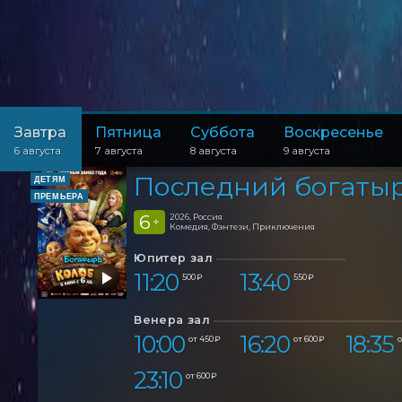
Завтра
Пятница
Суббота
Воскресенье
6 августа
7 августа
8 августа
9 августа
Последний богатыр
ДЕТЯМ
ПРЕМЬЕРА
6
2026, Россия
+
Комедия, Фэнтези, Приключения
Юпитер зал
11:20
13:40
500 ₽
550 ₽
Венера зал
10:00
16:20
18:35
от 450 ₽
от 600 ₽
о
23:10
от 600 ₽