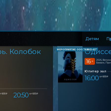
Детям
П
ь. Колобок
Одиссе
МЕРОПРИЯТИЕ ООО "КИНО-42"
16
2026, Вели
+
Боевик, Пр
Юпитер зал
16:00
от 600 ₽
20:50
т 600 ₽
от 600 ₽