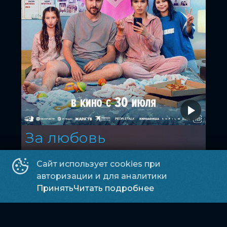
За любовь
16
2026, Россия
+
Мелодрама, Комедия, Фэнтези
Сайт использует cookies при
авторизации и для аналитики
Марс зал
Принять
Читать подробнее
23:25
600 ₽