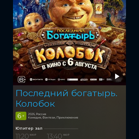
Последний богатырь.
Колобок
6
2026, Россия
+
Комедия, Фэнтези, Приключения
Юпитер зал
11:20
13:40
500 ₽
550 ₽