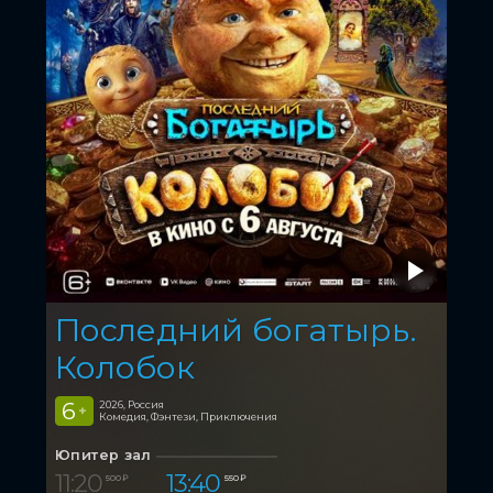
Последний богатырь.
Колобок
6
2026, Россия
+
Комедия, Фэнтези, Приключения
Юпитер зал
11:20
13:40
500 ₽
550 ₽