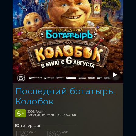
Последний богатырь.
Колобок
6
2026, Россия
+
Комедия, Фэнтези, Приключения
Юпитер зал
11:20
13:40
500 ₽
550 ₽