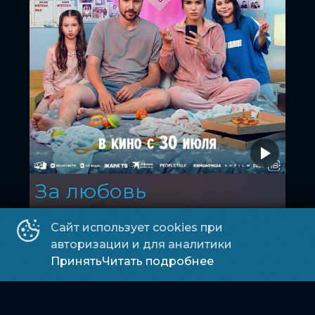
За любовь
16
2026, Россия
+
Мелодрама, Комедия, Фэнтези
Сайт использует cookies при
авторизации и для аналитики
Марс зал
Принять
Читать подробнее
23:25
600 ₽