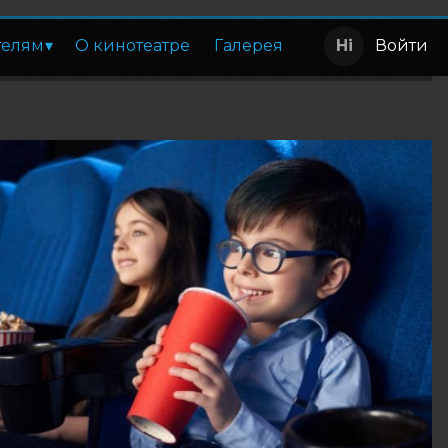
телям
О кинотеатре
Галерея
Войти