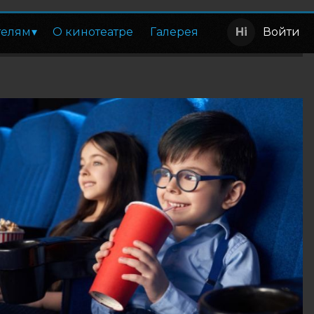
телям
О кинотеатре
Галерея
Войти