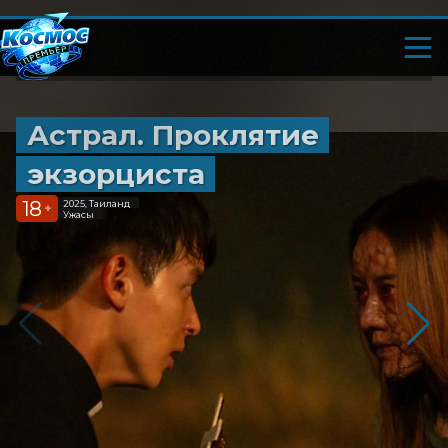
Астрал. Проклятие
экзорциста
18
2025, Таиланд
+
Ужасы