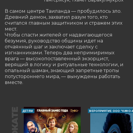
Тангсрисук, Тханет Варакулнукрох
В самом центре Таиланда — пробудилось зло. 
Древний демон, захватил разум того, кто 
считался главным защитником и стражем этих 
мест.

Чтобы спасти жителей от надвигающегося 
безумия, руководство общины идет на 
отчаянный шаг и заключает сделку с 
изгнанниками. Теперь два непримиримых 
врага — высокопоставленный экзорцист, 
верящий в логику и ритуальные технологии, и 
опальный шаман, знающий запретные тропы 
потустороннего мира, — вынуждены работать 
вместе.
В ПРОКАТЕ
ДЕТЯМ
МЕРОПРИЯТИЕ ООО "КИНО-4