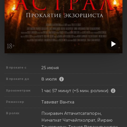
25 июня
В прокате с
8 июля
В прокате до
1 час 57 минут (+5 мин. ролики)
Хронометраж
Тавиват Вантха
Режиссер
Пхиравич Аттачитсатапорн,
В ролях
Ничапхат Чатчайпхолрат, Йираю