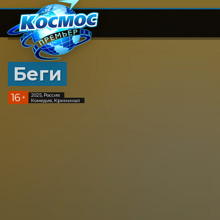
Беги
16
2025, Россия
+
Комедия, Криминал