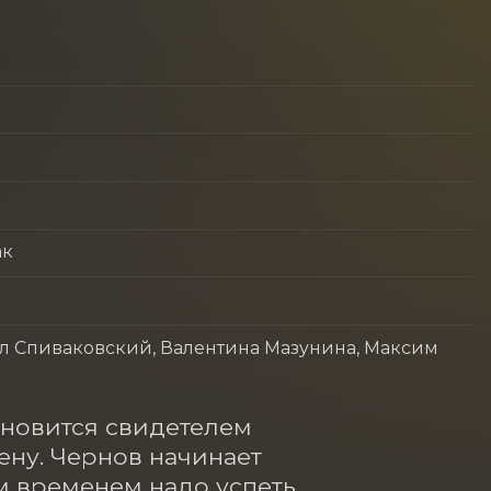
ак
л Спиваковский, Валентина Мазунина, Максим
новится свидетелем 
ну. Чернов начинает 
м временем надо успеть 