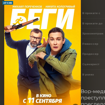
АРХИВ
В прокате с
В прокате до
Хронометраж
Режиссер
Продюсер
Сценарист
В ролях
Вор-медв
преступл
преследо