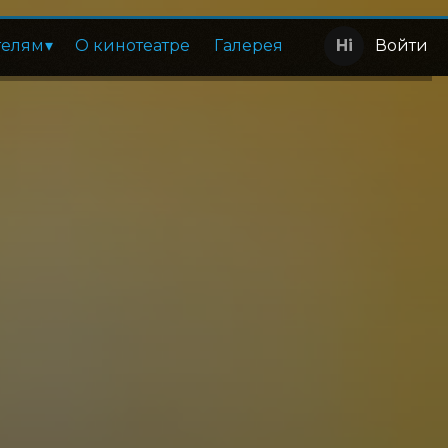
телям
О кинотеатре
Галерея
Войти