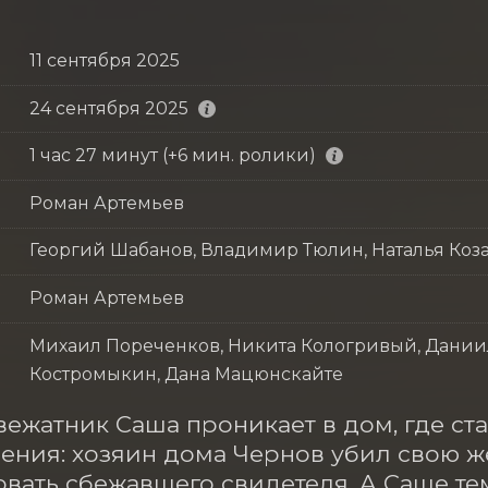
11 сентября 2025
24 сентября 2025
1 час 27 минут (+6 мин. ролики)
Роман Артемьев
Георгий Шабанов, Владимир Тюлин, Наталья Коз
Роман Артемьев
Михаил Пореченков, Никита Кологривый, Дании
Костромыкин, Дана Мацюнскайте
ежатник Саша проникает в дом, где ста
ения: хозяин дома Чернов убил свою же
вать сбежавшего свидетеля. А Саше те