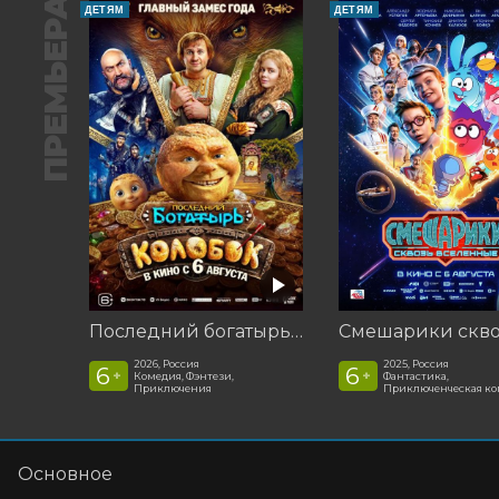
ПРЕМЬЕРА
ДЕТЯМ
ДЕТЯМ
Последний богатырь. Колобок
2026, Россия
2025, Россия
6
6
+
+
Комедия, Фэнтези,
Фантастика,
Приключения
Приключенческая к
Основное