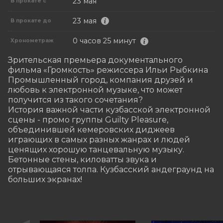
23 мая
В прокате с
23 мая
В прокате до
0 часов 25 минут
Хронометраж
Зрительская премьера документального 
фильма «Громкость» режиссера Ильи Рыбкина

Промышленный город, компания друзей и 
любовь к электронной музыке, что может 
получится из такого сочетания?

История важной части кузбасской электронной 
сцены - промо группы Guilty Pleasure, 
объединившей кемеровских диджеев 
играющих в самых разных жанрах и людей 
ценящих хорошую танцевальную музыку.

Бетонные стены, киловатты звука и 
отрывающаяся толпа. Кузбасский андеграунд на 
больших экранах!