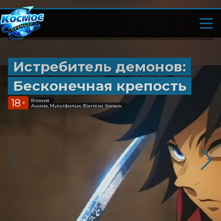
Истребитель демонов:
Бесконечная крепость
18
Япония
+
Аниме, Мультфильм, Фэнтези, Боевик