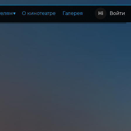
телям
О кинотеатре
Галерея
Войти