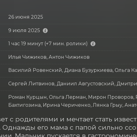
26 июня 2025
9 июля 2025
1 час 19 минут (+7 мин. ролики)
Илья Чижиков, Антон Чижиков
Василий Ровенский, Диана Бузуркиева, Ольга К
Сергей Литвинов, Даниил Августовский, Дмитр
Роман Курцын, Ольга Лерман, Мирон Проворов,
Бахтигозина, Ирина Чериченко, Лянка Грыу, Ана
ет с родителями и мечтает стать извес
. Однажды его мама с папой сильно ссор
нии. Мальчик пускается в гастрономиче