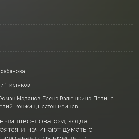
арабанова
ий Чистяков
 Роман Мадянов, Елена Валюшкина, Полина
толий Ронжин, Платон Воинов
тным шеф-поваром, когда 
ятся и начинают думать о 
скую авантюру вместе со 