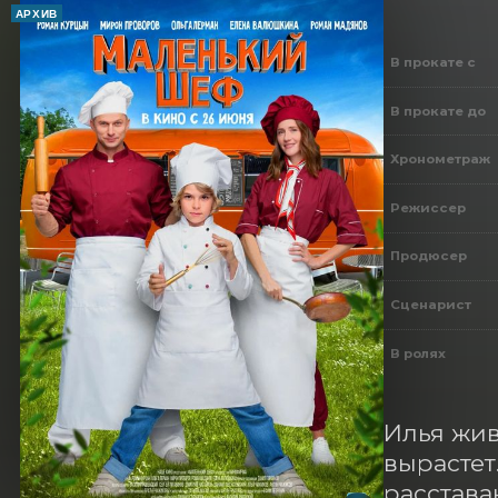
АРХИВ
В прокате с
В прокате до
Хронометраж
Режиссер
Продюсер
Сценарист
В ролях
Илья жив
вырастет
расстава