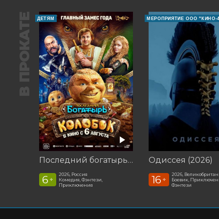
В ПРОКАТЕ
ДЕТЯМ
МЕРОПРИЯТИЕ ООО "КИНО-4
Последний богатырь. Колобок
Одиссея (2026)
2026, Россия
2026, Великобрита
6
16
+
+
Комедия, Фэнтези,
Боевик, Приключен
Приключения
Фэнтези