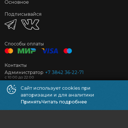
Основное
Подписывайся
Способы оплаты
Контакты
Администратор
+7 3842 36-22-71
Отдел маркетинга
+7 905 965-85-44
Сайт использует cookies при
E-mail
jb_kmr@mail.ru
авторизации и для аналитики
Отдел маркетинга
kino-market@mail,ru
Принять
Читать подробнее
Киноцентр «Космос»
©
2016-
2026
Powered by
p24.app