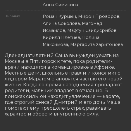
Анна Симикина
Роман Курцын, Мирон Проворов,
В ролях
Алина Соколова, Магомед
Исмаилов, Мафтун Саидисрибов,
Кирилл Плетнёв, Полина
Максимова, Маргарита Харитонова
Двенадцатилетний Саша вынужден уехать из 
Москвы в Пятигорск к тёте, пока родители-
врачи находятся в командировке в Африке. 
Местные дети, школьные травли и конфликт с 
лидером Маратом становятся частью его новой 
жизни. Когда во время наводнения пропадают 
родители, мальчик впадает в отчаяние. В 
поисках силы он находит увлечение — карате, 
где строгий сэнсэй Дмитрий и его дочь Маша 
помогают ему преодолеть страх, развивать 
характер и обрести внутреннюю силу.