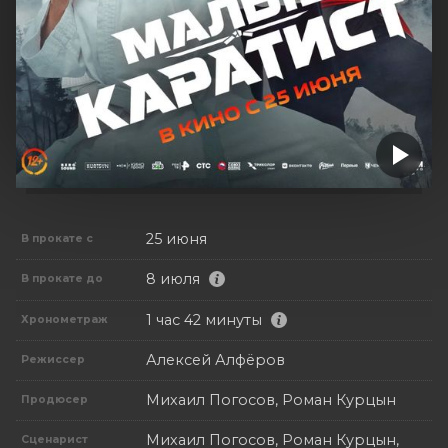
25 июня
В прокате с
8 июля
В прокате до
1 час 42 минуты
Хронометраж
Алексей Алфёров
Режиссер
Михаил Погосов, Роман Курцын
Продюсер
Михаил Погосов, Роман Курцын,
Сценарист