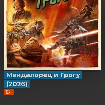
Мандалорец и Грогу
(2026)
16
+