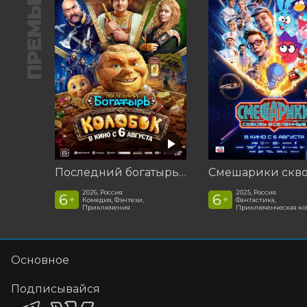
ПРЕМЬЕРА
Последний богатырь. Колобок
2026, Россия
2025, Россия
6
6
+
+
Комедия, Фэнтези,
Фантастика,
Приключения
Приключенческая к
Основное
Подписывайся