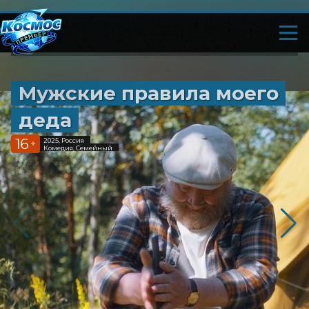
Мужские правила моего
деда
16
2025, Россия
+
Комедия, Семейный