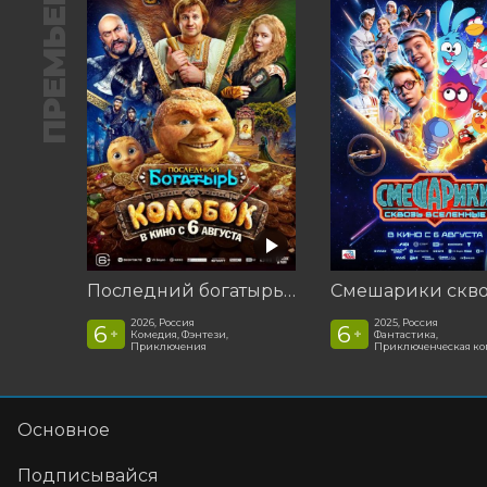
ПРЕМЬЕРА
Последний богатырь. Колобок
2026, Россия
2025, Россия
6
6
+
+
Комедия, Фэнтези,
Фантастика,
Приключения
Приключенческая к
Основное
Подписывайся