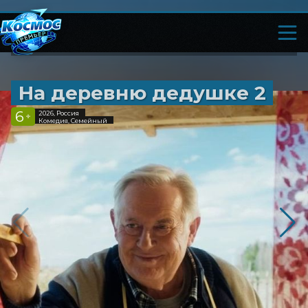
На деревню дедушке 2
6
2026, Россия
+
Комедия, Семейный