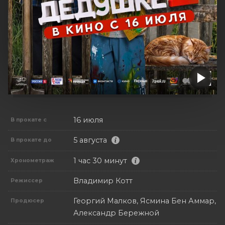
16 июля
В прокате с
5 августа
В прокате до
1 час 30 минут
Хронометраж
Владимир Котт
Режиссер
Георгий Малков, Ясмина Бен Аммар,
Продюсер
Александр Бережной