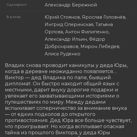
Александр Бережной
Сценарист
Юрий Стоянов, Ярослав Головнёв,
В ролях
Ингрид Олеринская, Татьяна
Орлова, Антон Филипенко,
Александр Ильин, Фёдор
Добронравов, Мирон Лебедев,
Алиса Руденко
Владик снова проводит каникулы у деда Юры, 
когда в деревне неожиданно появляется… 
Виктор — дед Владика по папе, бывший 
дипломат. Он быстро находит общий язык с 
местными, дарит внуку дорогие подарки и 
увлекает его захватывающими историями о 
путешествиях по миру. Между дедами 
вспыхивает соперничество за внимание внука 
— от едких подколов до открытого 
противостояния. Дед Юра все больше чувствует, 
что проигрывает. Но когда всплывает опасная 
тайна из прошлого Виктора, у деда Юры 