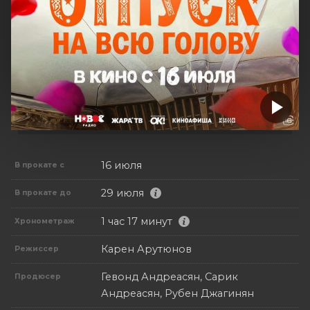
16 июля
В прокате с
29 июля
В прокате до
1 час 17 минут
Хронометраж
Карен Арутюнов
Режиссер
Гевонд Андреасян, Сарик
Продюсер
Андреасян, Рубен Джагинян