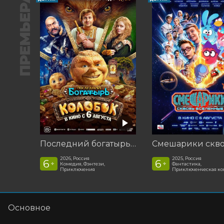
ПРЕМЬЕРА
Последний богатырь. Колобок
2026, Россия
2025, Россия
6
6
+
+
Комедия, Фэнтези,
Фантастика,
Приключения
Приключенческая к
Основное