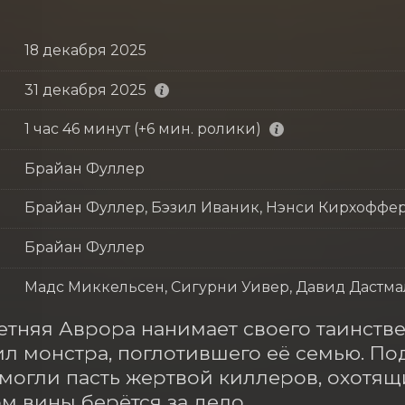
18 декабря 2025
31 декабря 2025
1 час 46 минут (+6 мин. ролики)
Брайан Фуллер
Брайан Фуллер, Бэзил Иваник, Нэнси Кирхоффе
Брайан Фуллер
Мадс Миккельсен, Сигурни Уивер, Давид Дастма
тняя Аврора нанимает своего таинствен
л монстра, поглотившего её семью. Под
могли пасть жертвой киллеров, охотящи
ом вины берётся за дело.