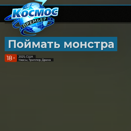
Поймать монстра
18
2025, США
+
Ужасы, Триллер, Драма