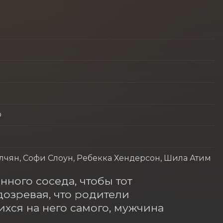
р
лчян, Софи Слоун, Ребекка Хендерсон, Шила Атим
ного соседа, чтобы тот 
озревая, что родители 
хся на него самого, мужчина 