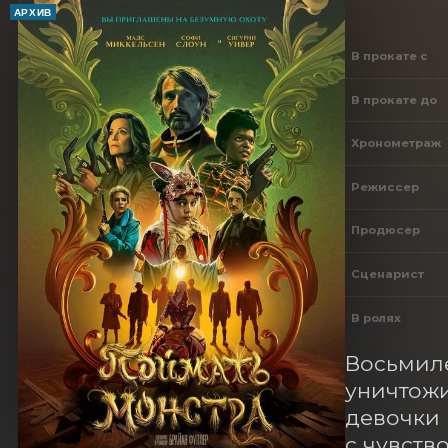
АРХИВ
В прокате с
В прокате до
Хронометраж
Режиссер
Продюсер
Сценарист
В ролях
Восьмиле
уничтожи
девочки 
с чувств