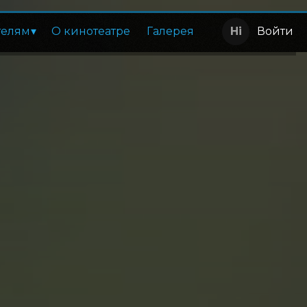
телям
О кинотеатре
Галерея
Войти