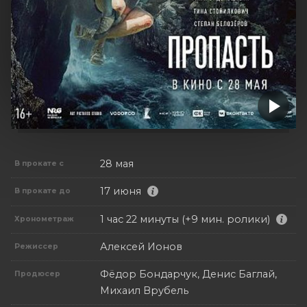
28 мая
В прокате с
17 июня
В прокате до
1 час 22 минуты (+9 мин. ролики)
Хронометраж
Алексей Ионов
Режиссер
Фёдор Бондарчук, Денис Баглай,
Продюсер
Михаил Врубель