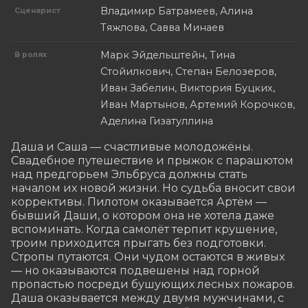
Владимир Батрамеев, Алина
Сценарист
Тяжлова, Савва Минаев
Марк Эйдельштейн, Тина
В ролях
Стойилкович, Степан Белозеров,
Иван Забелин, Виктория Буцких,
Иван Мартынов, Артемий Корочков,
Аделина Гизатуллина
Даша и Саша — счастливые молодожёны. 
Свадебное путешествие и прыжок с парашютом 
над предгорьем Эльбруса должны стать 
началом их новой жизни. Но судьба вносит свои 
коррективы. Пилотом оказывается Артём — 
бывший Даши, о котором она не хотела даже 
вспоминать. Когда самолёт терпит крушение, 
троим приходится прыгать без подготовки. 
Стропы путаются. Они чудом остаются в живых 
— но оказываются подвешены над горной 
пропастью посреди бушующих лесных пожаров. 
Даша оказывается между двумя мужчинами, с 