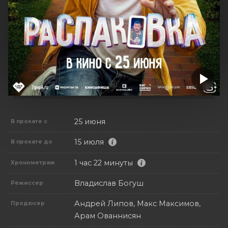
25 июня
В прокате с
15 июля
В прокате до
1 час 22 минуты
Хронометраж
Владислав Богуш
Режиссер
Андрей Липов, Макс Максимов,
Продюсер
Арам Ованнисян