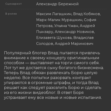
Александр Бережной
Сценарист
Максим Лагашкин, Влад Кобяков,
В ролях
Марк-Малик Мурашкин, София
Петрова, Ульяна Чжан, Андрей
Пынзару, Александр Новиков,
Елизавета Шукова, Владислав
Солодов, Андрей Маринович
Популярный блогер Влад пытается привлечь 
внимание к своему концерту оригинальным 
способом — выставляет на торги самого себя. 
Лот тут же достается сыну богатого бизнесмена. 
Теперь Влад обязан развлекать Борю целую 
неделю. Все попытки разорвать контракт 
упираются в огромные штрафы, и тогда Влад 
решает как следует разозлить Борю и сделать 
из его жизни видеоблог. В ответ Боря 
устраивает ему все новые и новые испытания.