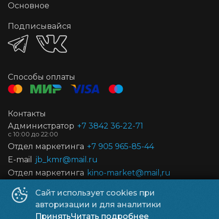
Основное
Подписывайся
Способы оплаты
Контакты
Администратор
+7 3842 36-22-71
Отдел маркетинга
+7 905 965-85-44
E-mail
jb_kmr@mail.ru
Отдел маркетинга
kino-market@mail,ru
Сайт использует cookies при
Киноцентр «Космос»
©
2016-
2026
авторизации и для аналитики
Powered by
p24.app
Принять
Читать подробнее