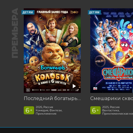
ПРЕМЬЕРА
ДЕТЯМ
ДЕТЯМ
Последний богатырь. Колобок
2026, Россия
2025, Россия
6
6
+
+
Комедия, Фэнтези,
Фантастика,
Приключения
Приключенческая к