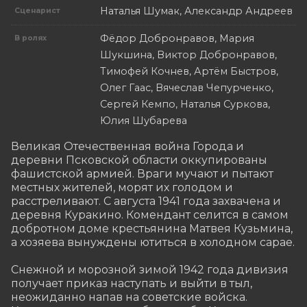
Наталья Шумак, Александр Андреев
Сценарист
Фёдор Добронравов, Мария
В ролях
Шукшина, Виктор Добронравов,
Тимофей Кочнев, Артём Быстров,
Олег Гаас, Вячеслав Чепурченко,
Сергей Кемпо, Наталья Суркова,
Юлия Шубарева
Великая Отечественная война Города и 
деревни Псковской области оккупированы 
фашистской армией. Враги мучают и пытают 
местных жителей, морят их голодом и 
расстреливают. С августа 1941 года захвачена и 
деревня Куракино. Комендант селится в самом 
добротном доме крестьянина Матвея Кузьмина, 
а хозяева вынуждены ютиться в холодном сарае.

Снежной и морозной зимой 1942 года дивизия 
получает приказ наступать и выйти в тыл, 
неожиданно напав на советские войска. 