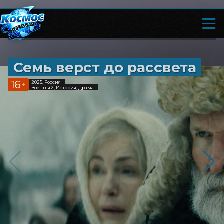
Семь верст до рассвета
16
2025, Россия
+
Военный, История, Драма