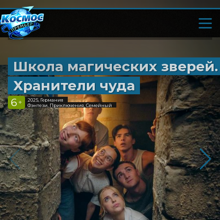
Школа магических зверей.
Хранители чуда
6
2025, Германия
+
Фэнтези, Приключения, Семейный