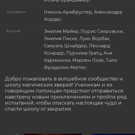
Николь Армбрустер, Александра
Сценарист
Кордес
Эмилия Майер, Лорис Сихровски,
В ролях
Эмилия Писке, Луис Ворбах,
Самуэль Шнайдер, Леонард
Конрадс, Пурнима Гратц, Аня
Кармински, Марлен Лозе, Тило
Фридолин Маттес
​​Добро пожаловать в волшебное сообщество и 
школу магических зверей! Ученикам и их 
говорящим питомцам предстоит отправиться 
навстречу новым приключениям и пройти ряд 
испытаний, чтобы отыскать настоящее чудо и 
спасти школу от закрытия.