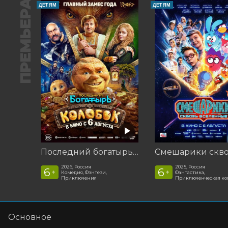
ПРЕМЬЕРА
ДЕТЯМ
ДЕТЯМ
Последний богатырь. Колобок
2026, Россия
2025, Россия
6
6
+
+
Комедия, Фэнтези,
Фантастика,
Приключения
Приключенческая к
Основное