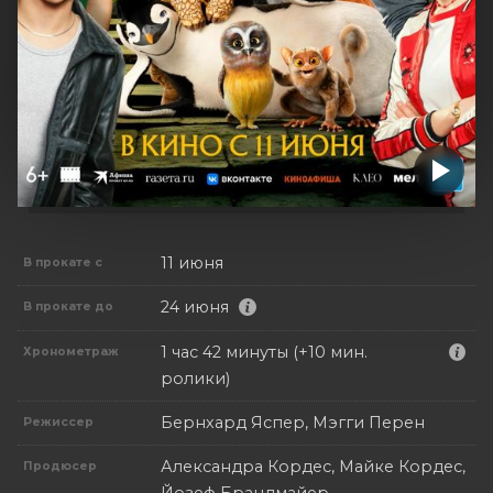
11 июня
В прокате с
24 июня
В прокате до
1 час 42 минуты (+10 мин.
Хронометраж
ролики)
Бернхард Яспер, Мэгги Перен
Режиссер
Александра Кордес, Майке Кордес,
Продюсер
Йозеф Брандмайер