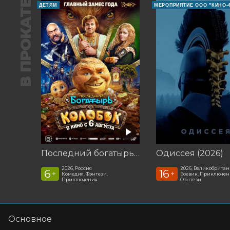
В ПРОКАТЕ
ДЕТЯМ
МЕРОПРИЯТИЕ ООО "КИНО-4
Последний богатырь. Колобок
Одиссея (2026)
2026, Россия
2026, Великобрита
6
16
+
+
Комедия, Фэнтези,
Боевик, Приключен
Приключения
Фэнтези
Основное