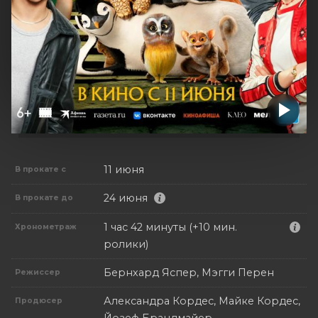
11 июня
В прокате с
24 июня
В прокате до
1 час 42 минуты (+10 мин.
Хронометраж
ролики)
Бернхард Яспер, Мэгги Перен
Режиссер
Александра Кордес, Майке Кордес,
Продюсер
Йозеф Брандмайер