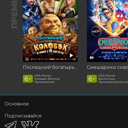
ПРЕМЬЕРА
Последний богатырь. Колобок
2026, Россия
2025, Россия
6
6
+
+
Комедия, Фэнтези,
Фантастика,
Приключения
Приключенческая к
Основное
Подписывайся