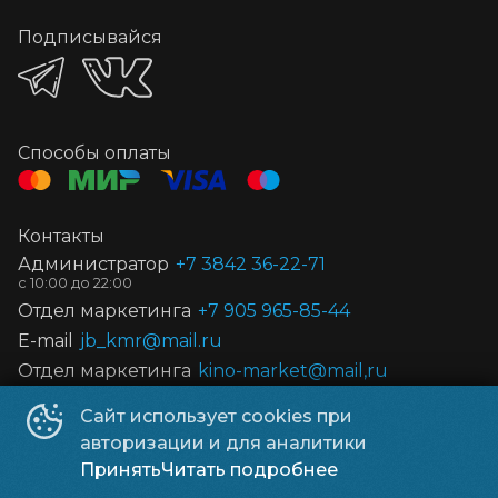
Подписывайся
Способы оплаты
Контакты
Администратор
+7 3842 36-22-71
Отдел маркетинга
+7 905 965-85-44
E-mail
jb_kmr@mail.ru
Отдел маркетинга
kino-market@mail,ru
Сайт использует cookies при
Киноцентр «Космос»
©
2016-
2026
авторизации и для аналитики
Powered by
p24.app
Принять
Читать подробнее