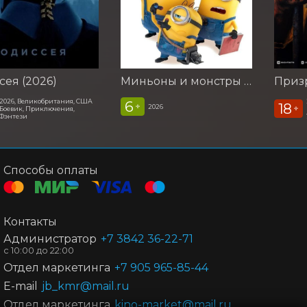
ея (2026)
Миньоны и монстры (2026)
Призр
2026, Великобритания, США
6
18
+
2026
+
Боевик, Приключения,
Фэнтези
Способы оплаты
Контакты
Администратор
+7 3842 36-22-71
Отдел маркетинга
+7 905 965-85-44
E-mail
jb_kmr@mail.ru
Отдел маркетинга
kino-market@mail,ru