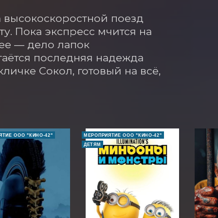
а высокоскоростной поезд 
у. Пока экспресс мчится на 
ее — дело лапок 
таётся последняя надежда 
личке Сокол, готовый на всё, 
ТИЕ ООО "КИНО-42"
МЕРОПРИЯТИЕ ООО "КИНО-42"
ДЕТЯМ