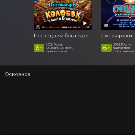
Последний богатырь. Колобок
2026, Россия
2025, Россия
6
6
+
+
Комедия, Фэнтези,
Фантастика,
Приключения
Приключенчес
Основное