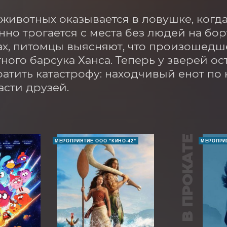
животных оказывается в ловушке, когд
но трогается с места без людей на борт
ах, питомцы выясняют, что произошедш
ного барсука Ханса. Теперь у зверей ос
атить катастрофу: находчивый енот по к
асти друзей.
В ПРОКАТЕ
МЕРОПРИЯТИЕ ООО "КИНО-42"
МЕРОПРИЯ