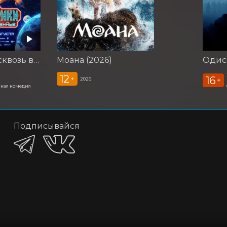
Смешарики сквозь вселенные
Моана (2026)
Одисс
12
16
+
2026
+
кая комедия
Подписывайся