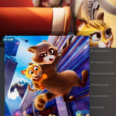
АРХИВ
В прокате с
В прокате до
Хронометраж
Режиссер
Сценарист
В ролях