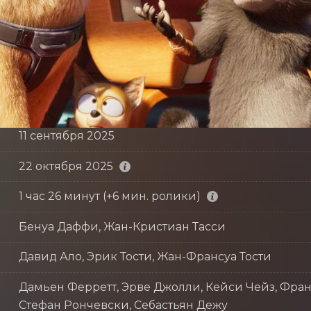
11 сентября 2025
22 октября 2025
1 час 26 минут (+6 мин. ролики)
Бенуа Даффи, Жан-Кристиан Тасси
Давид Ало, Эрик Тости, Жан-Франсуа Тости
Дамьен Ферретт, Эрве Джолли, Кейси Чейз, Фра
Стефан Рончевски, Себастьян Дежу