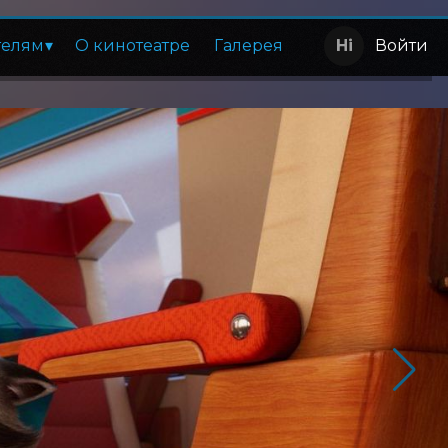
телям
О кинотеатре
Галерея
Войти