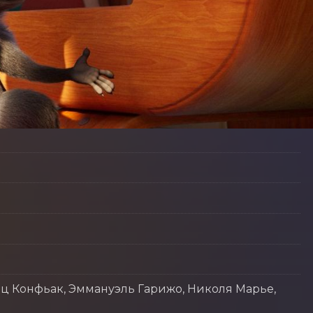
нц Конфьак, Эммануэль Гарижо, Николя Марье,