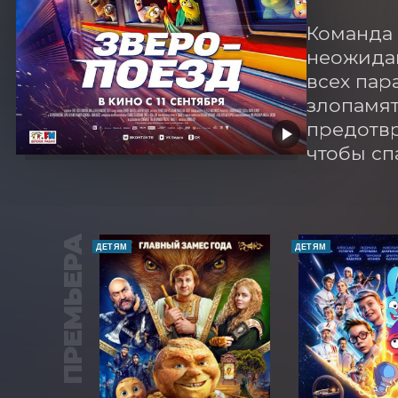
Команда 
неожидан
всех пар
злопамят
предотвр
чтобы сп
ПРЕМЬЕРА
ДЕТЯМ
ДЕТЯМ