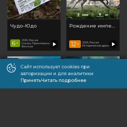
Чудо-Юдо
Рождение империи
2026, Россия
6
12
2026, Россия
+
Cказка, Приключения,
+
Историческая драма
Фэнтези
ДЕТЯМ
ДЕТЯМ
Сайт использует cookies при
авторизации и для аналитики
Принять
Читать подробнее