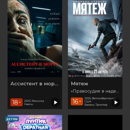
Ассистент в морге
Мятеж
«Правосудие в надежных руках»
2026, Великобритания,
16
18
2025, Мексика
+
США
+
Ужасы
Боевик, Триллер
ДЕТЯМ