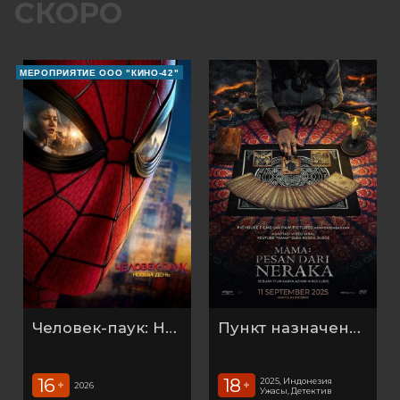
СКОРО
МЕРОПРИЯТИЕ ООО "КИНО-42"
Человек-паук: Новый день (2026)
Пункт назначения: Таро
16
18
2025, Индонезия
+
+
2026
Ужасы, Детектив