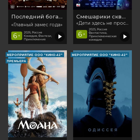
Последний богатырь. Колобок
Смешарики сквозь вселенные
«Дети здесь не просто так»
«Главный замес года»
2025, Россия
6
2026, Россия
Фантастика,
6
+
+
Комедия, Фэнтези,
Приключенческая
Приключения
комедия
МЕРОПРИЯТИЕ ООО "КИНО-42"
МЕРОПРИЯТИЕ ООО "КИНО-42"
ПРЕМЬЕРА