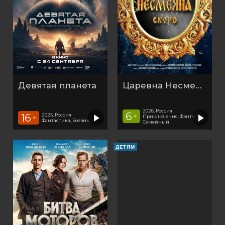
Девятая планета
Царевна Несмеяна
2026, Россия
6
16
2025, Россия
+
Приключения, Фэнтези,
+
Фантастика, Боевик
Семейный
ДЕТЯМ