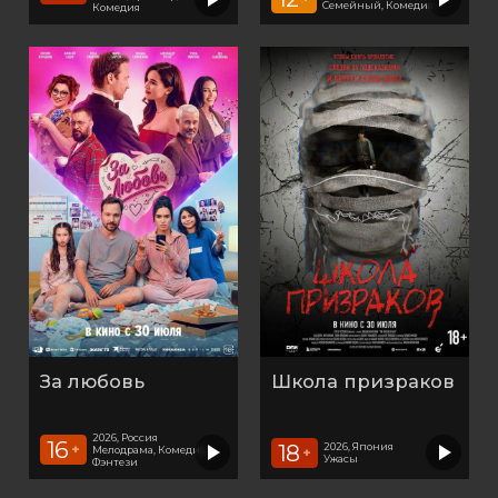
Семейный, Комедия
Комедия
За любовь
Школа призраков
2026, Россия
16
18
2026, Япония
+
Мелодрама, Комедия,
+
Ужасы
Фэнтези