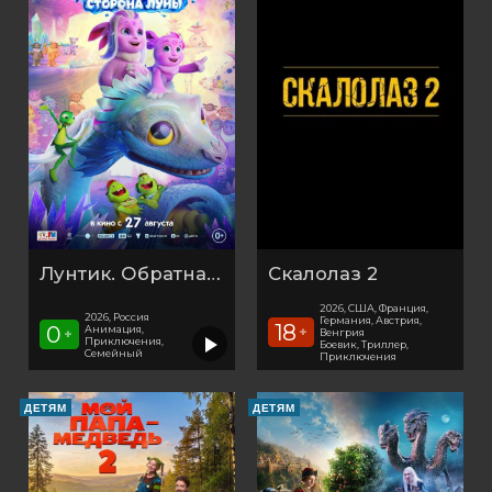
Лунтик. Обратная сторона Луны
Скалолаз 2
2026, США, Франция,
2026, Россия
Германия, Австрия,
18
0
Анимация,
+
Венгрия
+
Приключения,
Боевик, Триллер,
Семейный
Приключения
ДЕТЯМ
ДЕТЯМ