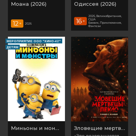
Моана (2026)
Одиссея (2026)
2026, Великобритания,
16
США
+
12
Боевик, Приключения,
+
2026
Фэнтези
МЕРОПРИЯТИЕ ООО "КИНО-42"
ДЕТЯМ
Миньоны и монстры (2026)
Зловещие мертвецы: Пекло
«Зло возвращается к корням»