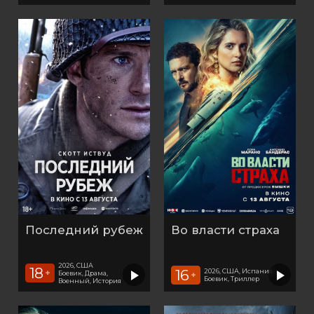
Последний рубеж
Во власти страха
2026, США
18
16
2026, США, Испания
+
Боевик, Драма,
+
Боевик, Триллер
Военный, История