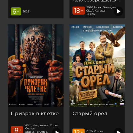
2026, Новая Зеландия,
18
6
+
США, Канада
+
2026
Ужасы
Призрак в клетке
Старый орёл
2026, Индонезия, Корея
18
Южная
+
12
2026, Россия
Ужасы, Триллер,
+