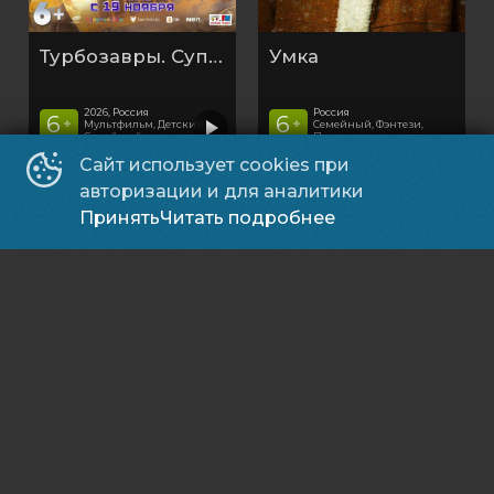
Турбозавры. Суперфильм
Умка
2026, Россия
Россия
6
6
+
+
Мультфильм, Детский,
Семейный, Фэнтези,
Семейный
Приключения
Сайт использует cookies при
авторизации и для аналитики
Принять
Читать подробнее
Основное
Подписывайся
Способы оплаты
Контакты