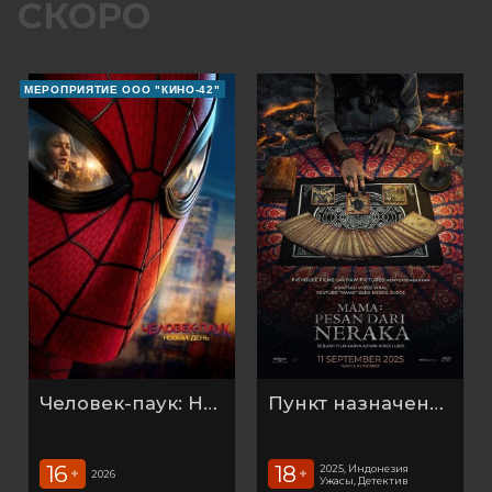
СКОРО
МЕРОПРИЯТИЕ ООО "КИНО-42"
Человек-паук: Новый день (2026)
Пункт назначения: Таро
16
18
2025, Индонезия
+
+
2026
Ужасы, Детектив