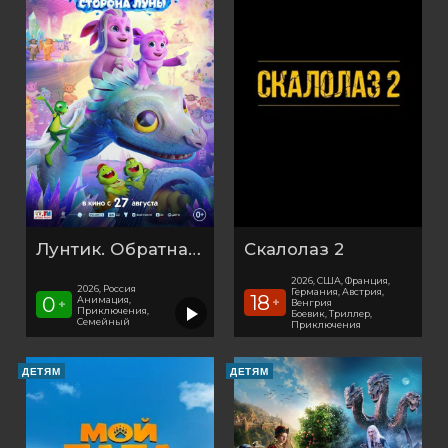
Лунтик. Обратная сторона Луны
Скалолаз 2
2026, США, Франция,
2026, Россия
Германия, Австрия,
18
0
Анимация,
+
Венгрия
+
Приключения,
Боевик, Триллер,
Семейный
Приключения
ДЕТЯМ
ДЕТЯМ