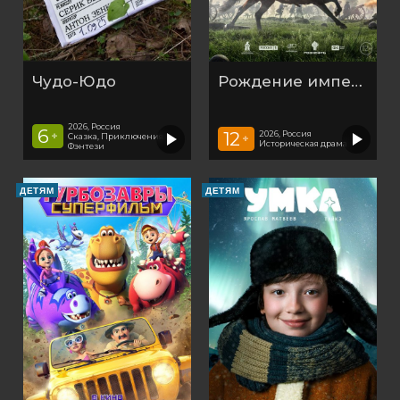
Чудо-Юдо
Рождение империи
2026, Россия
6
12
2026, Россия
+
Cказка, Приключения,
+
Историческая драма
Фэнтези
ДЕТЯМ
ДЕТЯМ