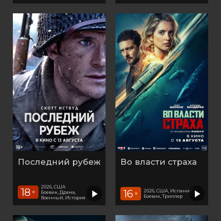
Последний рубеж
Во власти страха
2026, США
18
16
2026, США, Испания
+
Боевик, Драма,
+
Боевик, Триллер
Военный, История