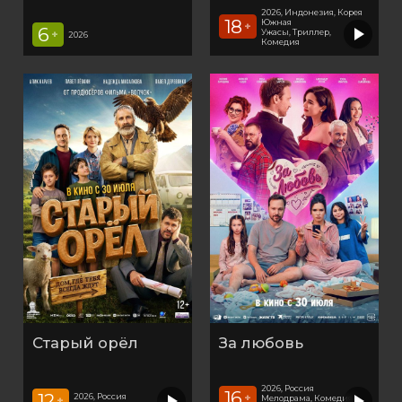
2026, Индонезия, Корея
18
Южная
+
6
Ужасы, Триллер,
+
2026
Комедия
Старый орёл
За любовь
2026, Россия
16
12
2026, Россия
+
Мелодрама, Комедия,
+