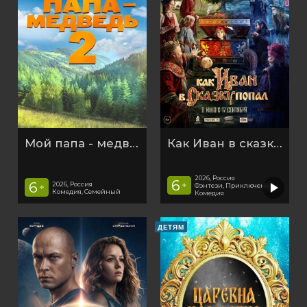
Мой папа - медведь 2
Как Иван в сказку попал
2026, Россия
6
6
2026, Россия
+
Фэнтези, Приключения,
+
Комедия, Семейный
Комедия
ДЕТЯМ