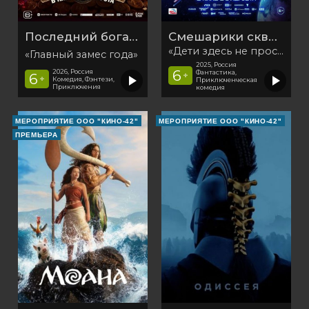
Последний богатырь. Колобок
Смешарики сквозь вселенные
«Дети здесь не просто так»
«Главный замес года»
2025, Россия
6
2026, Россия
Фантастика,
6
+
+
Комедия, Фэнтези,
Приключенческая
Приключения
комедия
МЕРОПРИЯТИЕ ООО "КИНО-42"
МЕРОПРИЯТИЕ ООО "КИНО-42"
ПРЕМЬЕРА