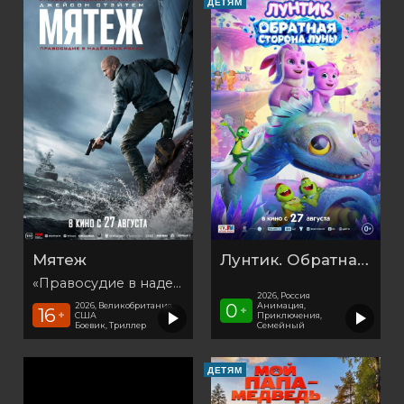
ДЕТЯМ
Мятеж
Лунтик. Обратная сторона Луны
«Правосудие в надежных руках»
2026, Россия
0
Анимация,
2026, Великобритания,
+
16
+
Приключения,
США
Семейный
Боевик, Триллер
ДЕТЯМ