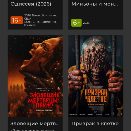
Одиссея (2026)
Миньоны и монстры (2026)
2026, Великобритания,
16
США
+
6
Боевик, Приключения,
+
2026
Фэнтези
Зловещие мертвецы: Пекло
Призрак в клетке
«Зло возвращается к корням»