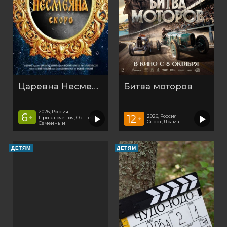
Царевна Несмеяна
Битва моторов
2026, Россия
6
12
2026, Россия
+
Приключения, Фэнтези,
+
Спорт, Драма
Семейный
ДЕТЯМ
ДЕТЯМ