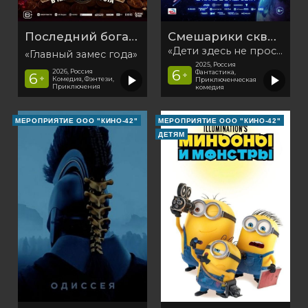
Последний богатырь. Колобок
Смешарики сквозь вселенные
«Дети здесь не просто так»
«Главный замес года»
2025, Россия
6
2026, Россия
Фантастика,
6
+
+
Комедия, Фэнтези,
Приключенческая
Приключения
комедия
МЕРОПРИЯТИЕ ООО "КИНО-42"
МЕРОПРИЯТИЕ ООО "КИНО-42"
ДЕТЯМ