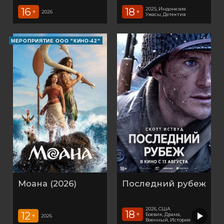
16
18
2025, Индонезия
+
+
2026
Ужасы, Детектив
МЕРОПРИЯТИЕ ООО "КИНО-42"
Моана (2026)
Последний рубеж
2026, США
18
12
+
Боевик, Драма,
+
2026
Военный, История