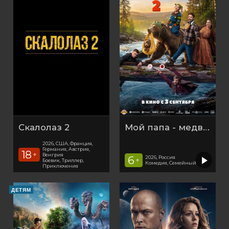
Скалолаз 2
Мой папа - медведь 2
2026, США, Франция,
Германия, Австрия,
18
+
Венгрия
6
2026, Россия
+
Боевик, Триллер,
Комедия, Семейный
Приключения
ДЕТЯМ