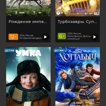
Рождение империи
Турбозавры. Суперфильм
2026, Россия
6
12
2026, Россия
+
Мультфильм, Детский,
+
Историческая драма
Семейный
ДЕТЯМ
ДЕТЯМ