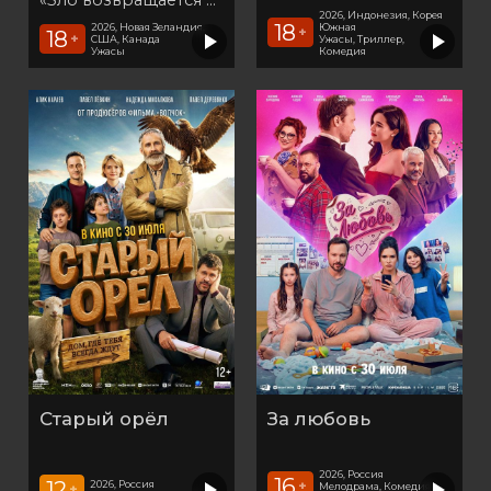
2026, Индонезия, Корея
18
Южная
2026, Новая Зеландия,
+
18
+
Ужасы, Триллер,
США, Канада
Комедия
Ужасы
Старый орёл
За любовь
2026, Россия
16
12
2026, Россия
+
Мелодрама, Комедия,
+