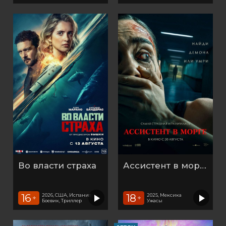
Во власти страха
Ассистент в морге
16
18
2026, США, Испания
2025, Мексика
+
+
Боевик, Триллер
Ужасы