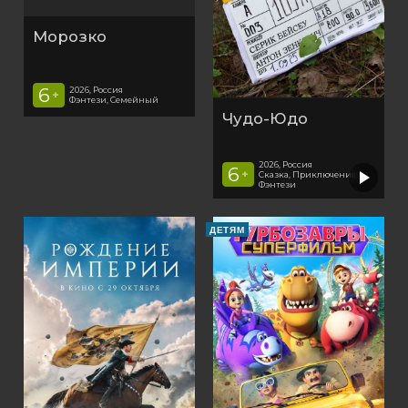
Морозко
6
2026, Россия
+
Фэнтези, Семейный
Чудо-Юдо
2026, Россия
6
+
Cказка, Приключения,
Фэнтези
ДЕТЯМ