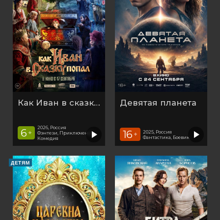
Как Иван в сказку попал
Девятая планета
2026, Россия
6
16
2025, Россия
+
Фэнтези, Приключения,
+
Фантастика, Боевик
Комедия
ДЕТЯМ