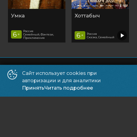
Умка
Хоттабыч
Россия
6
6
Россия
+
Семейный, Фэнтези,
+
Сказка, Семейный
Приключения
Основное
Сайт использует cookies при
Подписывайся
авторизации и для аналитики
Принять
Читать подробнее
Способы оплаты
Контакты